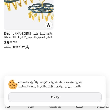
Emand / HANGERS ، علاقة غسيل قابلة
للطي لتجفيف الملابس 2 في 1 ، 38 مقطعًا
35
.
23
AED
AED 9.37 وفِّر
44
.
60
نحن نستخدم ملفات تعريف الارتباط والأدوات المماثلة.
بالنقر على زر موافق ، فإنك توافق على هذه السياسة.
Okay
Assistants
سلة المشتريات
المفضلة
الكتالوج
المنزل