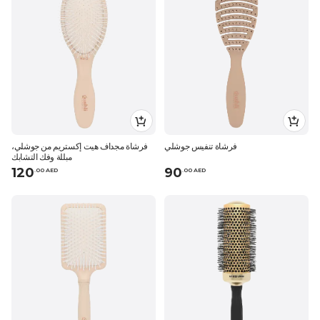
فرشاة تنفيس جوشلي
فرشاة مجداف هيت إكستريم من جوشلي،
مبللة وفك التشابك
120
90
.
0
0
AED
.
0
0
AED