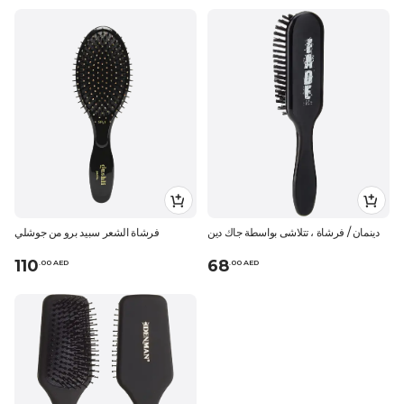
دينمان / فرشاة ، تتلاشى بواسطة جاك دين
فرشاة الشعر سبيد برو من جوشلي
110
68
.
0
0
AED
.
0
0
AED