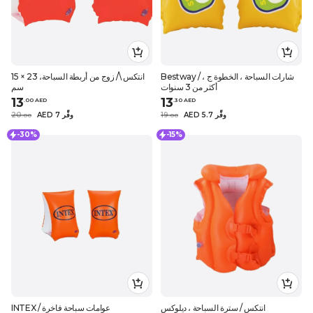
Bestway / شارات السباحة ، الخطوة ج ،
انتكس \/ زوج من أربطة السباحة، 23 × 15
أكثر من 3 سنوات
سم
13
13
.
0
0
AED
.
30
AED
AED 5.7 وفِّر
19
AED 7 وفِّر
20
.
0
0
.
0
0
-30%
-15%
انتكس / سترة السباحة ، ديلوكس
INTEX / عوامات سباحة فاخرة