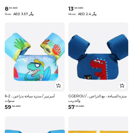
8
13
.
33
AED
.
60
AED
AED 2.4 وفِّر
16
AED 3.57 وفِّر
11
.
90
.
0
0
GGEROU / سترة السباحة ، مع الذراعين ،
أميرتيير / سترة سباحة بذراعين ، 2-6
والتدريب
سنوات
59
57
.
96
AED
.
99
AED