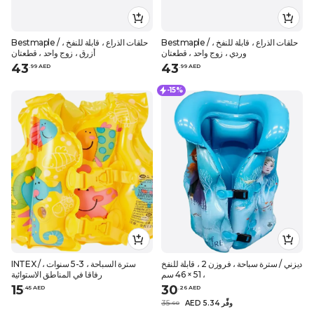
Bestmaple / حلقات الذراع ، قابلة للنفخ ،
Bestmaple / حلقات الذراع ، قابلة للنفخ ،
وردي ، زوج واحد ، قطعتان
أزرق ، زوج واحد ، قطعتان
43
43
.
99
AED
.
99
AED
-15%
ديزني / سترة سباحة ، فروزن 2 ، قابلة للنفخ
INTEX / سترة السباحة ، 3-5 سنوات ،
، 51 × 46 سم
رفاقا في المناطق الاستوائية
15
30
.
45
AED
.
26
AED
AED 5.34 وفِّر
35
.
60