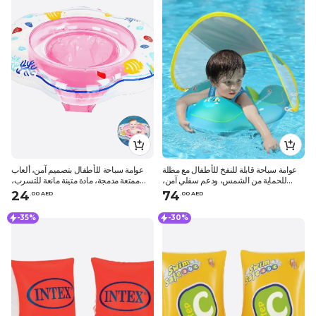
عوامة سباحة قابلة للنفخ للأطفال مع مظلة
عوامة سباحة للأطفال بتصميم آمن، ألعاب
للحماية من الشمس، ودعم سفلي آمن،
ممتعة مدمجة، مادة متينة مانعة للتسرب،
وعوامة سباحة للسباحة الآمنة
مناسبة للرضع من عمر 6 إلى 24 شهرًا،
24
74
.
0
0
AED
.
0
0
AED
أنماط المحيط
-35%
-30%