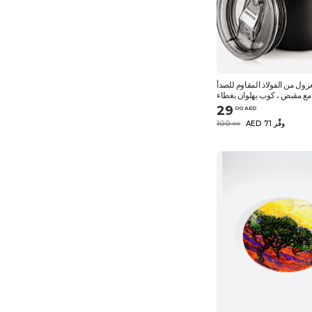
ول من الفولاذ المقاوم للصدأ
ة مع مقبض ، كوب بهلوان بغطاء
لق ، كوب سفر مزدوج الجدار
29
.
0
0
AED
AED 71 وفِّر
100
.
0
0