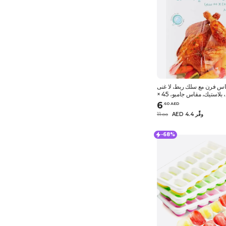
ياس فرن مع سلك ربط، لا غنى
عنها، تحميص، بلاستيك، مقاس جامبو، 45 ×
55 سم، عبوة من 4
6
.
60
AED
AED 4.4 وفِّر
11
.
0
0
-68%