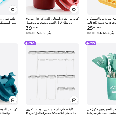
لج المرنة من السيليكون
كوب من الفولاذ المقاوم للصدأ ذو جدار مزدوج
جرفة مع صينية ثلج قابلة
وغطاء قابل للقلب ومضغوط ومحمول
من السيليكون
لانسكاب مع أغطية قابلة
ضروري في المشروبات الروتينية اليومية
ومقاومة لل
39
25
.
0
0
AED
.
60
AED
نع مكعبات الثلج خالية من
يظل باردًا أو ساخنًا ومريحًا في السفر غ
صانع مكعبات الثلج لفريزر الكوكتيل.
AED 54.4 وفِّر
80
AED 61 وفِّر
100
.
0
0
.
0
0
-74%
-71%
من السيليكون مكون من
علبة طعام حاوية للبالغين للوجبات تخزين
كوب من الفولاذ
الملقط المطاطي بفرشاة
الطعام البلاستيكية مجموعة المؤن من 16
وغطاء ق