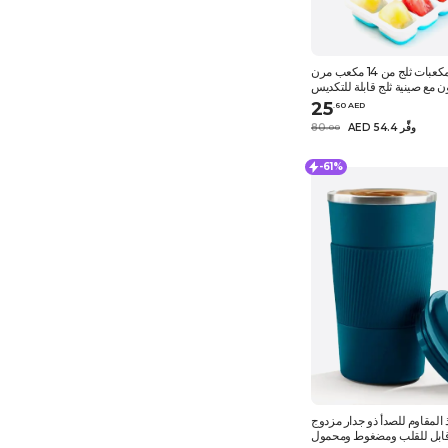
طقم صواني مكعبات ثلج من 14 مكعب مرن
 مع صينية ثلج قابلة للتكديس
انسكاب مع أغطية قابلة للإزالة
25
.
60
AED
AED 54.4 وفِّر
80
.
0
0
-61%
 المقاوم للصدأ ذو جدار مزدوج
ابل للقلب ومضغوط ومحمول