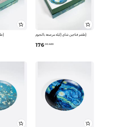
طقم فناجين شاي (ليلة مرصعة بالنجوم)
طقم فناجين شاي (بلوسوم)
176
.
0
0
AED