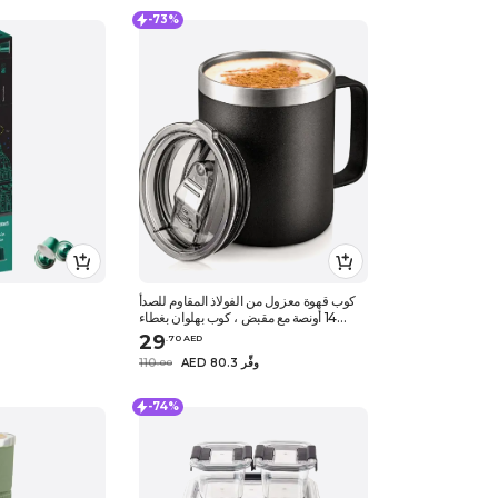
-73%
كوب قهوة معزول من الفولاذ المقاوم للصدأ
14 أونصة مع مقبض ، كوب بهلوان بغطاء
منزلق ، كوب سفر مزدوج الجدار
29
.
70
AED
AED 80.3 وفِّر
110
.
0
0
-74%