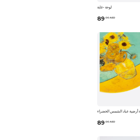
لوحة -غابة
89
.
0
0
AED
 أرضية عباد الشمس الخضراء
89
.
0
0
AED