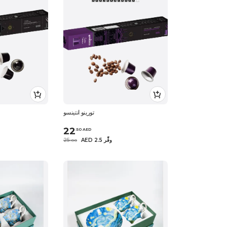
تورينو انتينسو
22
.
50
AED
AED 2.5 وفِّر
25
.
0
0