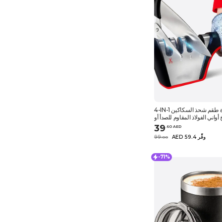
4-IN-1 مرحلة واحدة طقم شحذ السكاكين
أواني الفولاذ المقاوم للصدأ أو
و الشفرات المسننة نظام شحذ
39
.
60
AED
السكاكين والطهاة
AED 59.4 وفِّر
99
.
0
0
-71%