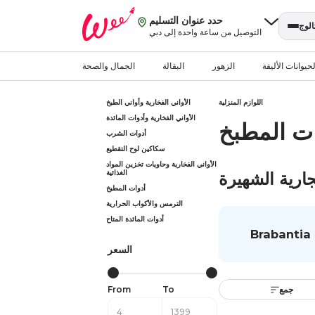
حدد عنوان التسليم
الوج
التوصيل من ساعة واحدة إلى دبي
حيوانات الأليفة
الزهور
البقالة
الجمال والصحة
اللوازم المنزلية
الأواني الفخارية وأواني الطبخ
الأواني الفخارية وأدوات المائدة
وات المطبخ
أدوات الشرب
سكاكين لوح التقطيع
الأواني الفخارية وحاويات تخزين المواد
الغذائية
جارية الشهيرة
أدوات المطبخ
الترمس والأكواب الحرارية
أدوات المائدة المتاح
Brabantia
السعر
جمع
From
To