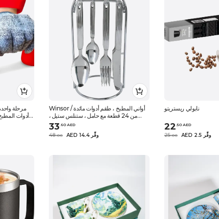
نابولي ريستريتو
Winsor / أواني المطبخ ، طقم أدوات مائدة
من 24 قطعة مع حامل ، ستنلس ستيل ،
أدوات المطبخ 
فضي
السيراميك أ
33
22
.
60
AED
.
50
AED
AED 2.5 وفِّر
25
AED 14.4 وفِّر
48
.
0
0
.
0
0