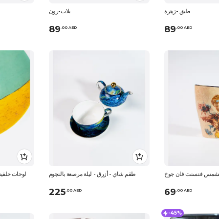
طبق -زهرة
بلات-رون
89
89
.
0
0
AED
.
0
0
AED
لشمس فنسنت فان جوخ
طقم شاي - أزرق - ليلة مرصعة بالنجوم
لوحات خلفية
225
69
.
0
0
AED
.
0
0
AED
-45%