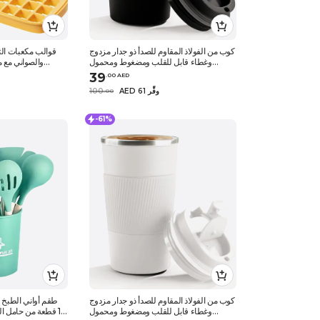
كوب من الفولاذ المقاوم للصدأ ذو جدار مزدوج
قوالب مكعبات الث
وغطاء قابل للقلب ومضغوط ومحمول
والصواني مع م
ضروري في المشروبات الروتينية اليومية
للتكديس ومقاومة ل
39
.
0
0
AED
يظل باردًا أو ساخنًا ومريحًا في السفر غ
للإزالة صا
AED 61 وفِّر
100
.
0
0
-61%
كوب من الفولاذ المقاوم للصدأ ذو جدار مزدوج
طقم أواني الطبخ 
وغطاء قابل للقلب ومضغوط ومحمول
12 قطعة من حامل 