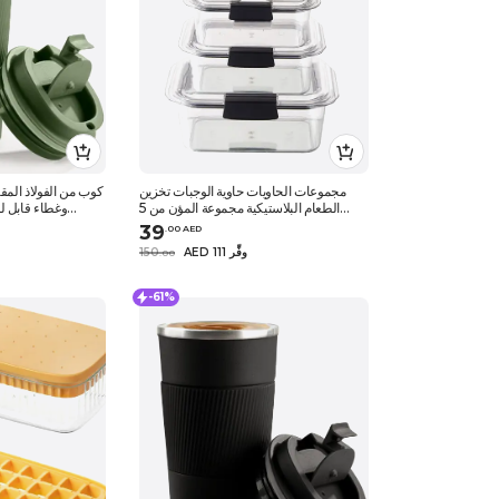
مجموعات الحاويات حاوية الوجبات تخزين
كوب من الفولاذ المق
الطعام البلاستيكية مجموعة المؤن من 5
وغطاء قابل 
أوعية خالية من مادة bpa وغسالة الصحون
ضروري في المشر
39
.
0
0
AED
آمنة للتخزين البلاستيكي للخادمة المطاط
يظل باردًا أو س
AED 111 وفِّر
150
.
0
0
-61%