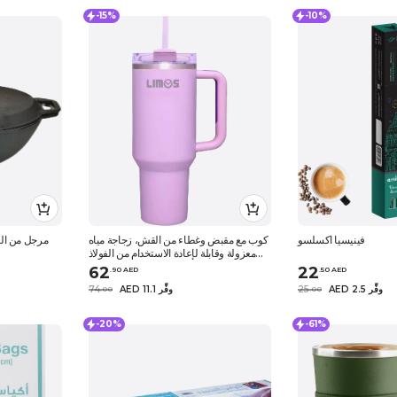
-15%
-10%
فينيسيا اكسلسو
كوب مع مقبض وغطاء من القش، زجاجة مياه
مرجل من الح
معزولة وقابلة لإعادة الاستخدام من الفولاذ
المقاوم للصدأ - 40 أونصة
62
22
.
90
AED
.
50
AED
AED 2.5 وفِّر
25
AED 11.1 وفِّر
74
.
0
0
.
0
0
-20%
-61%