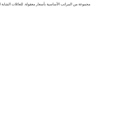
تتكون المرتبة من كتلة زنبركية ذات 5 مناطق تدعم بشكل فردي كل جزء من الجسم: الرأس، والكتفين، والظهر، والوركين، والقدمين، وتخفف العبء عن العمود الفقري والتوتر من العضلات والمفاصل.
يوفر البناء المزدوج الجانب للمرتبة مستويات