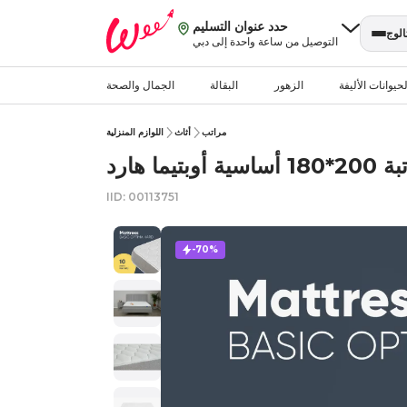
حدد عنوان التسليم
الوج
التوصيل من ساعة واحدة إلى دبي
حيوانات الأليفة
الزهور
البقالة
الجمال والصحة
مراتب
أثاث
اللوازم المنزلية
ساسية أوبتيما هارد
IID: 00113751
-70%