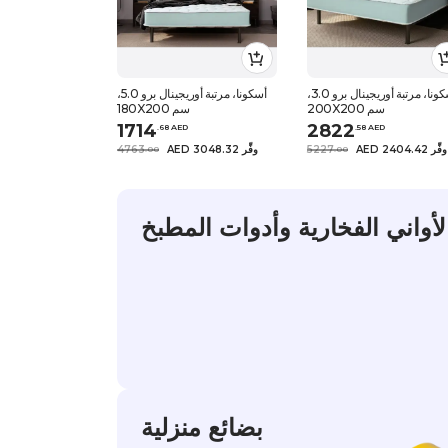
أسكونا، مرتبة أوريجينال برو 3.0،
أسكونا، مرتبة أوريجينال برو 5.0،
200X200 سم
180X200 سم
1714
2822
.
68
AED
.
58
AED
AED 2404.42 وفِّر
5227
AED 3048.32 وفِّر
4763
.
0
0
.
0
0
لأواني الفخارية وأدوات المطبخ
بضائع منزلية