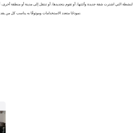
تعتبر مرتبة basic optima hard نموذجًا متعدد الاستخدامات وموثوقًا به يناسب كل من يقدر الراحة ويهتم بصحته وصحة أحبائه.
 مختلفة من الثبات على كلا الجانبين. أحد الجانبين مصنوع من ألياف جوز الهند الطبيعية، مما يمنحها الثبات