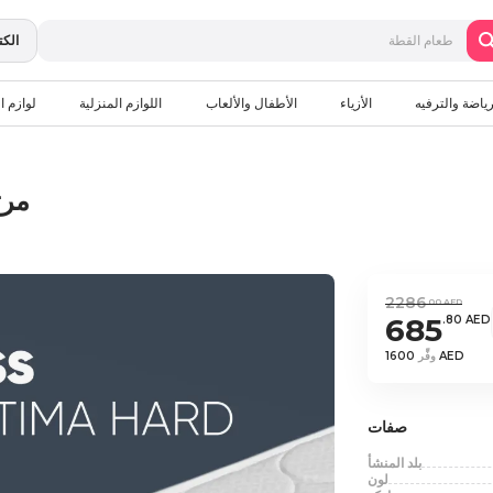
الكت
رياضة والترفيه
الأزياء
الأطفال والألعاب
اللوازم المنزلية
لوازم ال
مرتبة 200*180 أ
2286
.00 AED
685
.80 AED
1600 AED
وفِّر
صفات
بلد المنشأ
لون